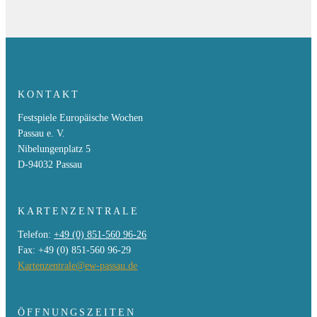
Wie kann gesellschaftlicher Zusammenhalt gelingen? Mit
dem Videoprojekt „Zusammenfinden“ widmen sich die
Europäischen Wochen einer der drängendsten Fragen
unserer Zeit. In kurzen Beiträgen reflektieren
Persönlichkeiten aus Politik, Literatur und öffentlichem
Leben ihre Perspektiven, Hoffnungen und Zweifel. Die
KONTAKT
Beiträge sind während…
Festspiele Europäische Wochen
Passau e. V.
Mi.
25.03.2026
Nibelungenplatz 5
MEHR
D-94032 Passau
KARTENZENTRALE
Telefon:
+49 (0) 851-560 96-26
Fax: +49 (0) 851-560 96-29
Kartenzentrale@ew-passau.de
ÖFFNUNGSZEITEN