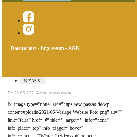
HOME
NEWS
EW PUBLIKUMSSERVICE WHATSAPP
EW PUBLIKUMSSERVICE
Datenschutz
•
Impressum
•
AGB
WHATSAPP
NEWS
Fr. 21.05.2021
Autor: anne-marie
[x_image type="none" src="https://ew-passau.de/wp-
content/uploads/2021/05/Vorlage-Website-Foto.png" alt=""
link="false" href="#" title="" target="" info="none"
info_place="top" info_trigger="hover"
info_content=""]Wetter, Inzidenzzahlen, neue